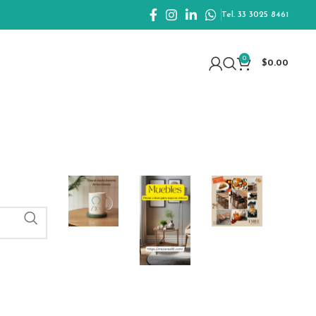
Tel. 33 3025 8461
0
$
0.00