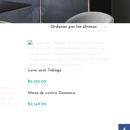
Love seat Tobago
$
5,390.00
Añadir Al Carrito
Mesa de centro Dominica
$
2,349.00
Añadir Al Carrito
Faceb