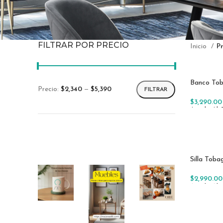
FILTRAR POR PRECIO
Inicio
P
Banco To
Precio:
$2,340
—
$5,390
FILTRAR
Precio
Precio
$
3,290.00
mínimo
máximo
Añadir Al 
Silla Toba
$
2,990.00
Añadir Al 