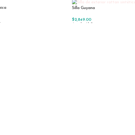
Añadir Al Carrito
nica
Silla Guyana
$
2,849.00
Carrito
Añadir Al Carrito