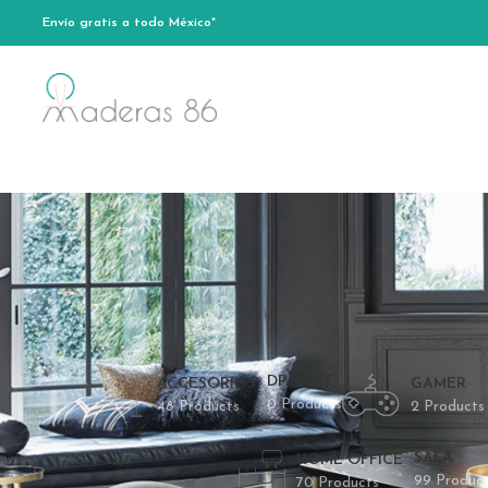
Envío gratis a todo México*
DPALLET
ACCESORIOS
GAMER
0 Products
48 Products
2 Products
SALA
HOME OFFICE
99 Produc
70 Products