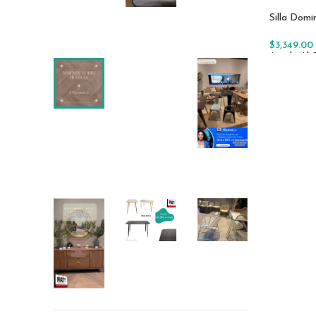
Silla Domi
$
3,349.00
Añadir Al 