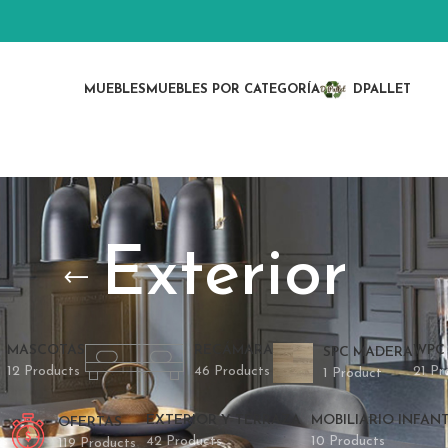
MUEBLES
MUEBLES POR CATEGORÍA
DPALLET
Exterior
MASCOTAS
RECÁMARA
WPC
SPC MADERA
12 Products
46 Products
21 Pr
1 Product
EXTERIOR Y TERRAZA
MOBILIARIO INFANT
OFERTAS
ts
42 Products
10 Products
119 Products