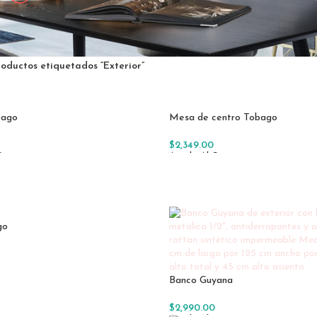
roductos etiquetados “Exterior”
bago
Mesa de centro Tobago
$
2,349.00
Carrito
Añadir Al Carrito
go
Carrito
Banco Guyana
$
2,990.00