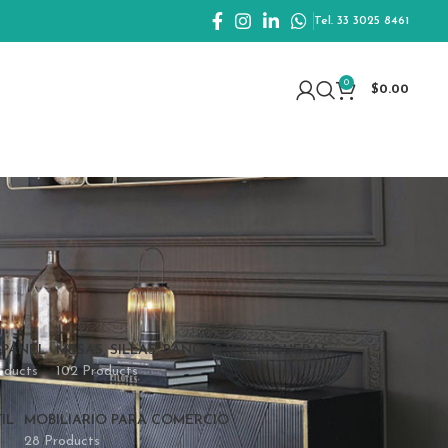
Tel. 33 3025 8461
0
$
0.00
 PANEL
MESAS, SILLAS, BANCOS Y PERIQUERAS
oducts
102 Products
IL
MOBILIARIO PARA COMERCIO
28 Products