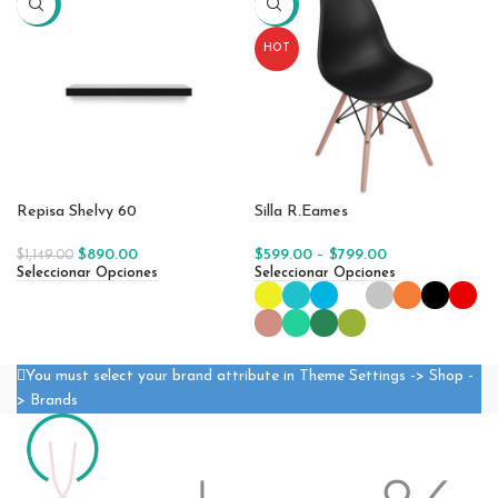
-23%
-25%
HOT
Repisa Shelvy 60
Silla R.Eames
$
890.00
$
599.00
–
$
799.00
$
1,149.00
Seleccionar Opciones
Seleccionar Opciones
You must select your brand attribute in Theme Settings -> Shop -
> Brands