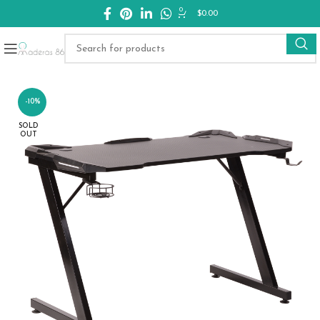
0
$
0.00
-10%
SOLD
OUT