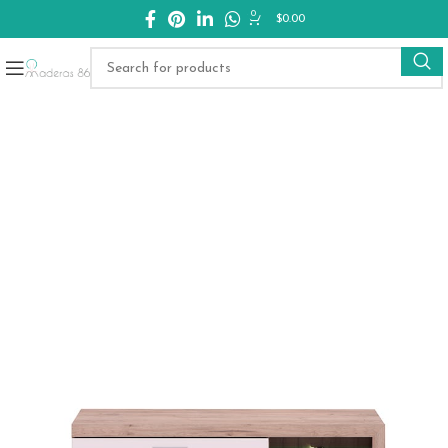
0
$
0.00