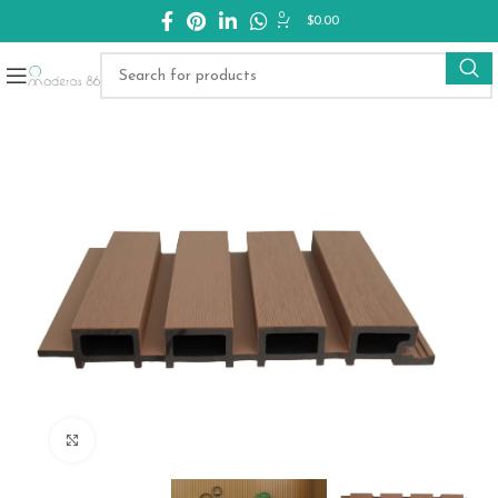
0
$
0.00
Click to enlarge