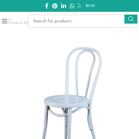
0
$
0.00