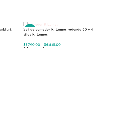
ankfurt.
Set de comedor R. Eames redonda 80 y 4
-15%
sillas R. Eames
$
5,790.00
–
$
6,845.00
Seleccionar Opciones
Mesa O
$
6,390.
Añadir Al