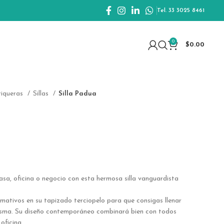
Tel. 33 3025 8461
0
$
0.00
eriqueras
Sillas
Silla Padua
sa, oficina o negocio con esta hermosa silla vanguardista
mativos en su tapizado terciopelo para que consigas llenar
risma. Su diseño contemporáneo combinará bien con todos
oficina.