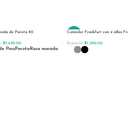
nda de Parota 80
Comedor Frankfurt con 4 sillas Fr
-22%
–
$
7,490.00
$
7,290.00
$
9,349.00
r Opciones
Seleccionar Opciones
de Pino
Parota
Rosa morada