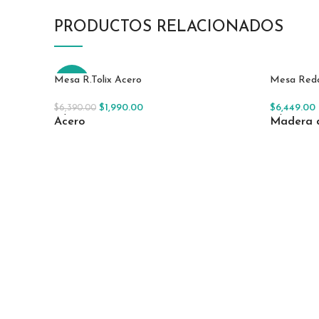
PRODUCTOS RELACIONADOS
Mesa R.Tolix Acero
Mesa Redo
-69%
$
1,990.00
$
6,449.00
$
6,390.00
Seleccionar Opciones
Selecciona
Acero
Madera 