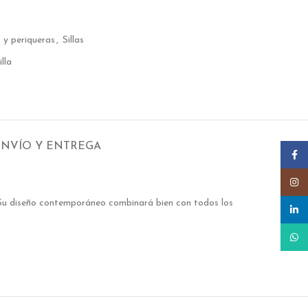
s y periqueras
,
Sillas
illa
ENVÍO Y ENTREGA
Faceb
Insta
. Su diseño contemporáneo combinará bien con todos los
linked
What