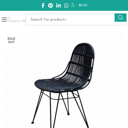
0
$
0.00
SOLD
OUT