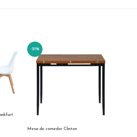
-21%
-17%
ankfurt.
Mesa de comedor Clinton
Mesa R.E