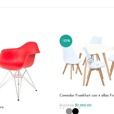
-22%
Comedor Frankfurt con 4 sillas Fr
$
7,290.00
$
9,349.00
ero
Seleccionar Opciones