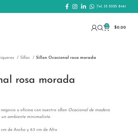
Tel. 33 3025 8461
0
$
0.00
eriqueras
Sillas
Sillon Ocasional rosa morada
onal rosa morada
 negocio u oficina con nuestro sillon
Ocacional de madera
a un ambiente minimalista
 cm de Ancho y 63 cm de Alto