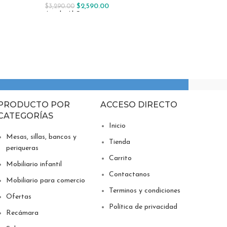
$
2,590.00
$
3,290.00
$
4,290.0
Añadir Al Carrito
Añadir Al
PRODUCTO POR
ACCESO DIRECTO
CATEGORÍAS
Inicio
Mesas, sillas, bancos y
Tienda
periqueras
Carrito
Mobiliario infantil
Contactanos
Mobiliario para comercio
Terminos y condiciones
Ofertas
Política de privacidad
Recámara