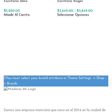
Escritorio Shiro
Escritorio Roger
-9%
$
5,290.00
$
3,649.00
–
$
3,849.00
Añadir Al Carrito
Seleccionar Opciones
You must select your brand attribute in Theme Settings -> Shop -
> Brands
Somos una empresa mexicana que nace en el 2014 en la ciudad de