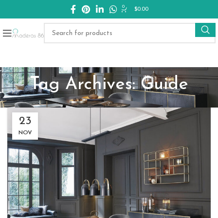
0
$
0.00
Tag Archives: Guide
23
NOV