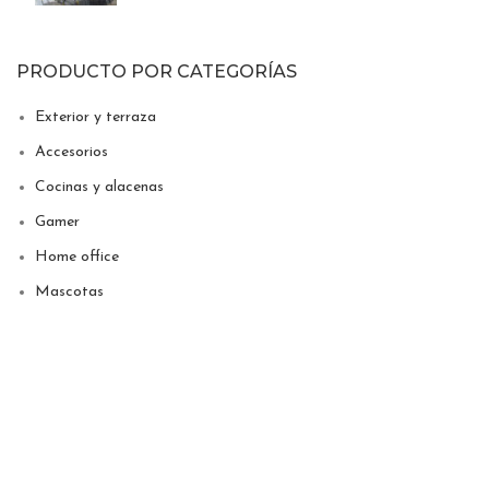
PRODUCTO POR CATEGORÍAS
Exterior y terraza
Accesorios
Cocinas y alacenas
Gamer
Home office
Mascotas
PRODUCTO POR CATEGORÍAS
Mesas, sillas, bancos y periqueras
Mobiliario infantil
Mobiliario para comercio