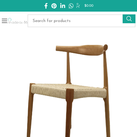
0
$
0.00