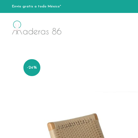
Envío gratis a todo México*
-24%