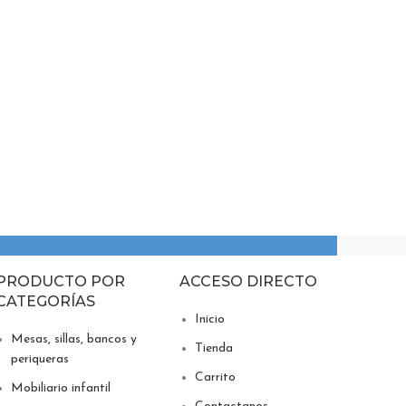
Mesa Av
$
1,690.00
Añadir Al
PRODUCTO POR
ACCESO DIRECTO
CATEGORÍAS
Inicio
Mesas, sillas, bancos y
Tienda
periqueras
Carrito
Mobiliario infantil