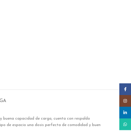
Faceb
Insta
EGA
linked
 y buena capacidad de carga, cuenta con respaldo
What
 tipo de espacio una dosis perfecta de comodidad y buen