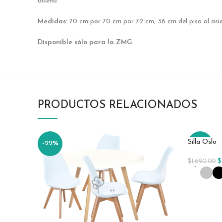
diseño.
Medidas:
70 cm por 70 cm por 72 cm, 36 cm del piso al asi
Disponible sólo para la ZMG
PRODUCTOS RELACIONADOS
Silla Oslo
-22%
-26%
$
$
1,690.00
HOT
Selecciona