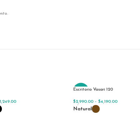
ento.
Escritorio Vasari 120
-29%
1,249.00
$
2,990.00
–
$
4,190.00
r Opciones
Seleccionar Opciones
Natural