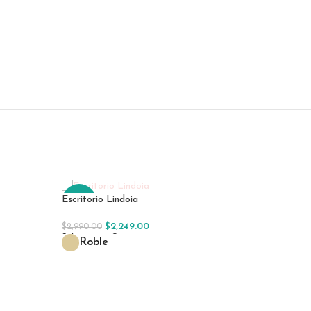
Escritorio Lindoia
-25%
-18%
$
2,249.00
$
2,990.00
Seleccionar Opciones
Roble